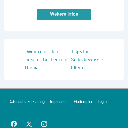
Weitere Infos
Beitragsnavigation
Vorheriger
Nächster
‹ Wenn die Eltern
Tipps für
Beitrag
Beitrag
trinken – Bücher zum
Selbstbewusste
ist
ist
Thema
Eltern ›
Footer-
Datenschutzerklärung
Impressum
Guttempler
Login
Menü